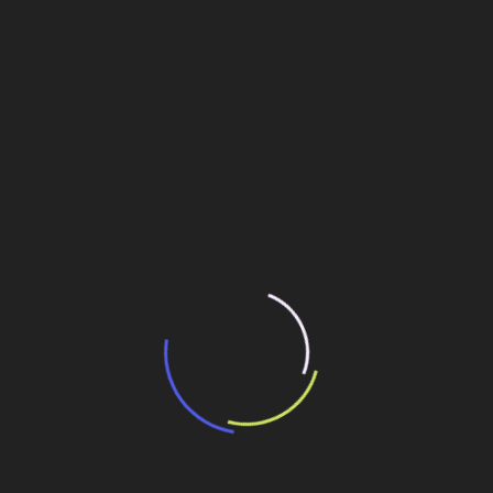
“Incerteza jurídica” adia homologação do
resultado de leilão de reserva
15 de maio de 2026