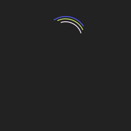
o da Copa do Mundo de 2014
ra produção de concreto asfáltico
 Copa de 2014 na Câmara Municipal
putados sobre a Copa 2014
xo
Governo diz que obras garantem transporte para
a Copa