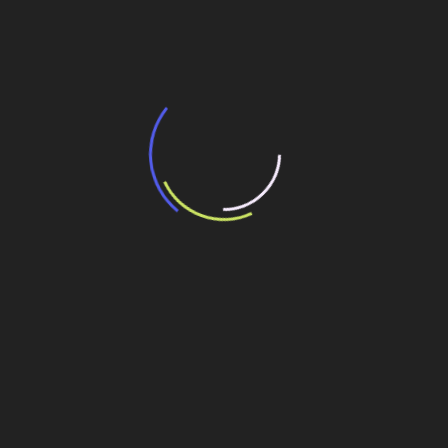
BNDES e Ministério das Cidades projetam
potencial de expansão de linhas de
transporte coletivo da Baixada Santista
13 de julho de 2026
“Incerteza jurídica” adia homologação do
resultado de leilão de reserva