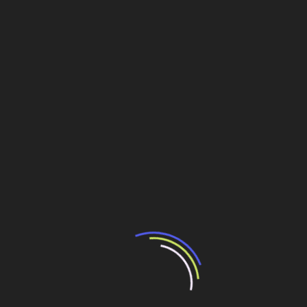
Brasil. “É estimado em R$ 2 bilhões e deve atingir R$ 3
bilhões até 2018”, afirma. Segundo o executivo, essa
ascensão se justifica muito pelo aumento das tarifas de
energia nos últimos meses. E, por isso mesmo, as
empresas demandam cada vez mais esse tipo de
solução.
Resultados
Os resultados financeiros alcançados pela EDP Energias
do Brasil no período de abril a junho deste ano foram
positivos. A companhia, que comemora dez anos no
mercado de capitais, teve lucro de R$ 744 milhões no
segundo trimestre deste ano. O resultado representa
crescimento de 305% sobre os R$ 184 milhões do lucro
nos três primeiros meses de 2014. No semestre, o lucro
acumula R$ 828 milhões, ou 192% sobre igual período do