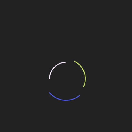
ilhe esse conteúdo
rmação e aumenta a produtividade na construção
luciona a gestão de ativos no saneamento
ja de metrô de São Paulo
iza intervenções
ra
ECR está contratando analista de licitações