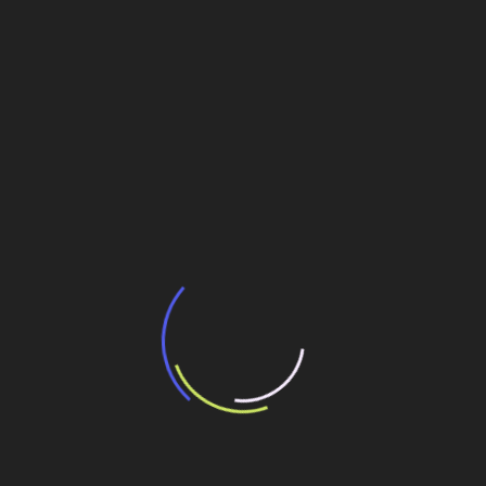
BNDES e Ministério das Cidades projetam
potencial de expansão de linhas de
transporte coletivo da Baixada Santista
13 de julho de 2026