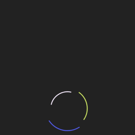
os necessários para dar vazão, com eficiência, à
Santos, cuja projeção é dobrar no prazo de 5 a 10 anos”,
ras devem começar, sendo as principais intervenções: Pátio
otado de 3 vias férreas para atendimento aos terminais de
e nível na região do canal 4 – Marinha; Passarelas de
ferroviária, dois viadutos e passarela de pedestres na região
argem direita do Porto de Santos, no Saboó.
empresas ferroviárias integrantes da cessionária realizarão
 administrativa e operacional, na qual compartilharão
a a vigência contratual, a cessionária realizará, bianualmente,
resso de novos associados.