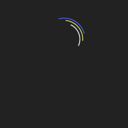
Notícias recentes
Petrobras investirá R$ 37 bi em
projetos em São Paulo
18 de maio de 2026
A Petrobras anunciou investimentos específicos para o
Estado de São Paulo, que vão de ampliação da
capacidade logística, passando pelo refino, até a
exploração de
Leia mais