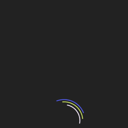
bem posicionados para os próximos anos.
*Hugo Marques Rosa, presidente da Método Engenharia
Compartilhe esse conteúdo
Leia Também:
50 anos com foco na diversificação
Polo acelera diversificação industrial
Expansão e diversificação de portfólio
AES Brasil aposta em eólicas e diversificação
para o futuro