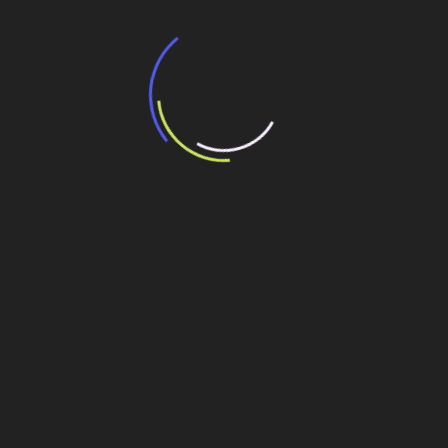
“Incerteza jurídica” adia homologação do
resultado de leilão de reserva
15 de maio de 2026