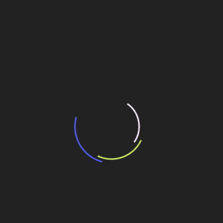
“Incerteza jurídica” adia homologação do
resultado de leilão de reserva
15 de maio de 2026