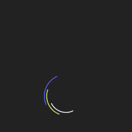
NR-18 impulsiona mercado de trabalho
Caterpillar impulsiona sua marca chinesa no
mercado brasileiro
Terex impulsiona a marca de manipuladores
Fuchs no mercado nacional
Navegação
Port Corporate, uma obra com contrato
gerenciado pela Cushman & Wakefield
de
Post
Startup encontra oportunidades em tubulação antiga
de água