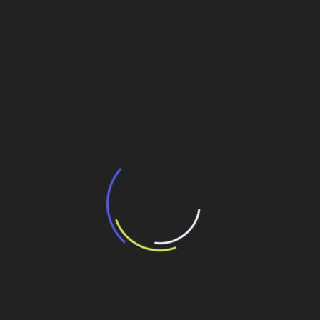
Navegação
MB Engenharia – Empresa Brascan investe R$
100 milhões em Cuiabá
de
Post
PAC investe R$ 17,9 bi em RO
Veja também