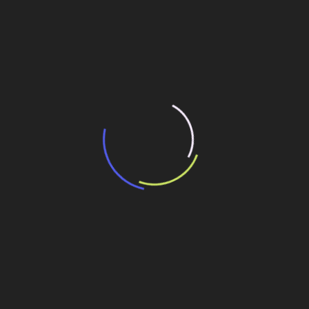
“Incerteza jurídica” adia homologação do
resultado de leilão de reserva
15 de maio de 2026
“Retrofit em multivisão”, obra que amplia o