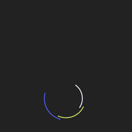
“Incerteza jurídica” adia homologação do
resultado de leilão de reserva
15 de maio de 2026