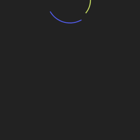
em 8 meses
im resumiu Thiago Meneghati, gerente Comercial da
 Montagem da empresa, autores do projeto